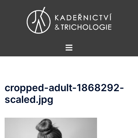
Skip
to
content
Toggle
menu
cropped-adult-1868292-
scaled.jpg