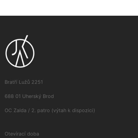
Bratří Lužů 2251
688 01 Uherský Brod
OC Zalda / 2. patro (výtah k dispozici)
Otevírací doba