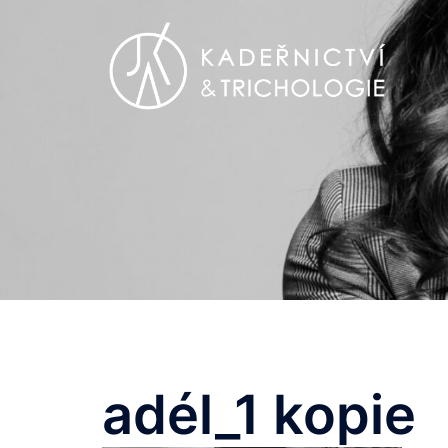
Skip
to
content
adél_1 kopie