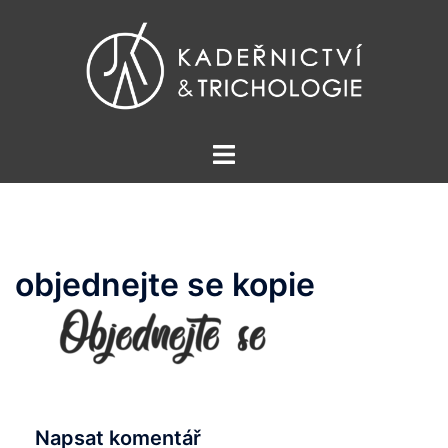
Skip
to
content
Toggle
menu
objednejte se kopie
Napsat komentář