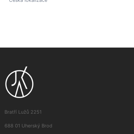
Česká lokalizace
Bratří Lužů 2251
688 01 Uherský Brod