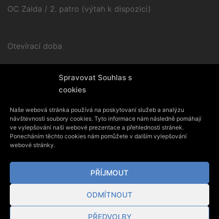
OC Zalda / 2. patro (výtah k dispozici)
Otevírací doba
Po – Pá / 9.00 – 17.00
Spravovat Souhlas s
cookies
Naše webová stránka používá na poskytovaní služeb a analýzu
návštevnosti soubory cookies. Tyto informace nám následně pomáhají
ve vylepšování naší webové prezentace a přehlednosti stránek.
Ponecháním těchto cookies nám pomůžete v dalším vylepšování
webové stránky.
PŘÍJMOUT
ODMÍTNOUT
PŘEDVOLBY