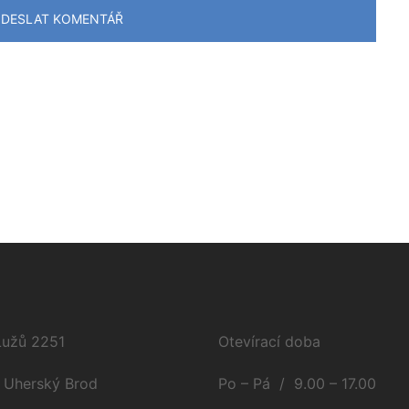
 Lužů 2251
Otevírací doba
 Uherský Brod
Po – Pá / 9.00 – 17.00