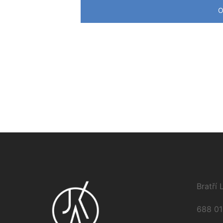
Bratří
688 01