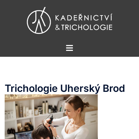
Skip
to
content
Toggle
menu
Trichologie Uherský Brod