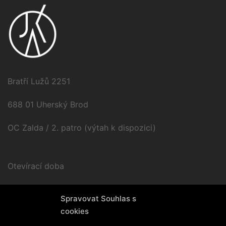
Bratří Lužů 2251
688 01 Uherský Brod
OC Zalda / 2. patro (výtah k dispozici)
Otevírací doba
Po – Pá / 9.00 – 17.00
Spravovat Souhlas s
cookies