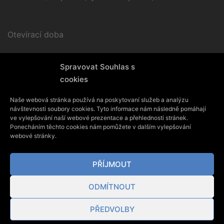
Otevírací doba
Po – Pá / 9.00 – 17.00
Spravovat Souhlas s
cookies
Naše webová stránka používá na poskytovaní služeb a analýzu
návštevnosti soubory cookies. Tyto informace nám následně pomáhají
ve vylepšování naší webové prezentace a přehlednosti stránek.
Ponecháním těchto cookies nám pomůžete v dalším vylepšování
webové stránky.
PŘÍJMOUT
ODMÍTNOUT
PŘEDVOLBY
© 2026
JAK - Kadeřnictví & Trichologie