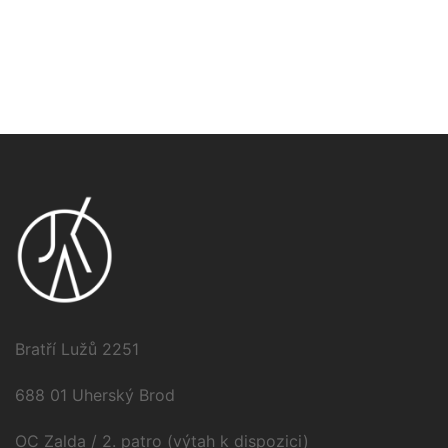
Bratří Lužů 2251
688 01 Uherský Brod
OC Zalda / 2. patro (výtah k dispozici)